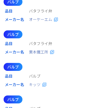
バルブ
バタフライ弁
オーケーエム
バルブ
バタフライ弁
栗本鐵工所
バルブ
バルブ
キッツ
バルブ