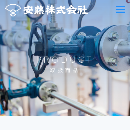
PRODUCT
取扱商品