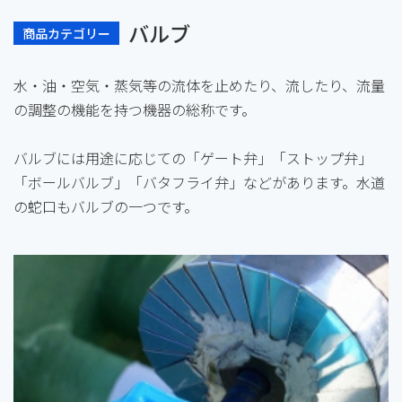
バルブ
商品カテゴリー
水・油・空気・蒸気等の流体を止めたり、流したり、流量
の調整の機能を持つ機器の総称です。
バルブには用途に応じての「ゲート弁」「ストップ弁」
「ボールバルブ」「バタフライ弁」などがあります。水道
の蛇口もバルブの一つです。