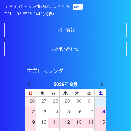
〒550-0013
大阪市西区新町4-9-20
MAP
TEL：06-6538-3441(代表)
採用情報
お問い合わせ
営業日カレンダー
2026年 8月
日
月
火
水
木
金
土
26
27
28
29
30
31
1
2
3
4
5
6
7
8
9
10
11
12
13
14
15