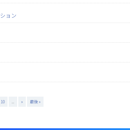
ション
10
...
»
最後 »