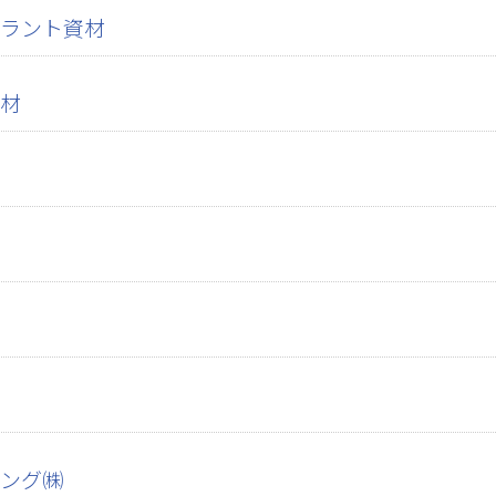
ラント資材
材
ング㈱