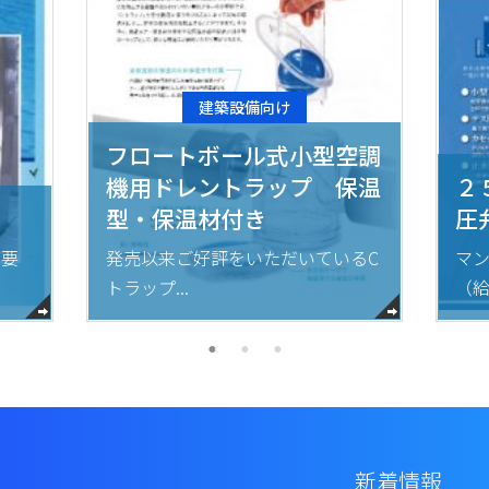
建築設備向け
フロートボール式小型空調
機用ドレントラップ 保温
２
型・保温材付き
圧
の要
発売以来ご好評をいただいているC
マ
トラップ...
（給
新着情報