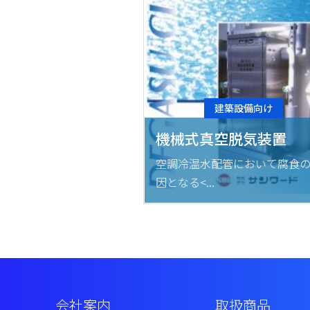
建築設備向け
機械式真空脱気装置
空調冷温水配管において腐食
因となる<...
会社案内
取扱商品