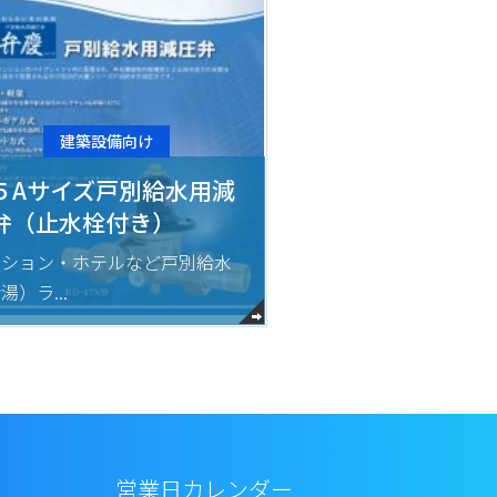
建築設備向け
建築設備向
５Aサイズ戸別給水用減
特殊空調機/工
弁（止水栓付き）
レントラップ
ンション・ホテルなど戸別給水
湯）ラ...
封水高さを大幅ＵＰ
営業日カレンダー